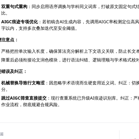
双重句式重构
：同步启用语序调换与学科同义词库，打破原文固定句式
比。
AIGC痕迹专项优化
：若初稿含AI生成内容，先调用AIGC率检测定位高风
字以内，支持多次叠加迭代至安全阈值。
键注意点：
严格把控单次输入长度，确保算法充分解析上下文语义关联，防止长文
降重后必须衔接论文润色模块，进行语法纠错、逻辑理顺与学术格式校
犯错误及纠正：
机械替换导致行文晦涩
：因忽略学术语境而生硬套用近义词。纠正：切
分。
跳过AIGC筛查直接提交
：现行查重系统已升级AI痕迹识别库。纠正：严格
作业流程，彻底规避合规风险。
篇