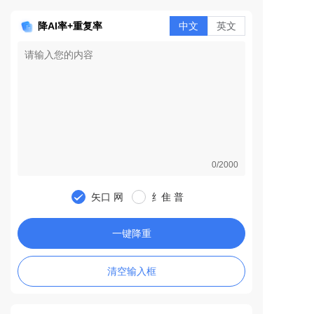
降AI率+重复率
中文
英文
0/2000
矢口 网
纟隹 普
一键降重
清空输入框