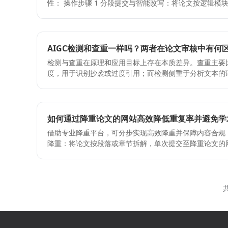
性： 操作步骤 1 分段提交与智能改写：将论文按逻辑模块或章节切分后逐段输入，系统
建议保留初稿版本对照，便于追溯修改路径与合规审查。 常见误区： - 仅依赖全自动降
通过分段降重功能精准识别重复语句，在保留原意和学术框
重：过度改写易破坏学术逻辑链，需结合分段处理与人工校
用双重降重机制：对高重复率段落开启语序调整与同义词
骤：语法或结构遗留问题会触发二次痕迹判定，应完成流程
破传统降重工具的局限，显著降低查重系统判定阈值。 3
同工具改写逻辑冲突易造成文本碎片化，建议全流程在文
步降重后，使用率检测模块获取生成比例，若超标则调用降
AIGC检测和查重一样吗？两者在论文审核中有何区
进行深度人工逻辑校准，可多次叠加处理直至达标。 4 
文必过官网
检测与查重在原理和应用目标上存在本质差异。查重主要
模块统一修正语法偏差、理顺段落衔接、规范学术格式，
度，用于识别抄袭或过度引用；而检测侧重于分析文本的
标准。 关键注意点 - 控制单次处理字数：降率功能限制单次2000字以内，长文需合理拆
征，判断是否由人工智能生成。两者虽常被同时要求，但
分以避免截断导致逻辑断裂。 - 保留核心术语与数据：
同。 应对检测的实用步骤 1 先测后改：使用平台率检测功能，明确痕迹比例及分布位
数，提交前务必对照原文核验学术准确性。 - 关注查重
置，针对性优化。 2 分段降：对高痕迹段落，采用单次≤2
同，建议以目标机构指定查重工具为最终标准进行复核。 常见误区及纠正 1 错误操作：
术逻辑与数据结论。 3 语序与同义词双重调整：结合语
如何通过降重论文的网站高效降低重复率并避免学术
全文一次性提交降重 - 原因：超出系统单次处理能力，导致段落错位或核心论点丢失。 -
式模板。 4 最终润色与复核：通过平台论文润色模块，
纠正：按引言、方法、结果、结论等结构分段处理。 2 错
借助专业降重平台，可分步实现高效降重并保障内容合规，具体操作
保整体一致性。 关键注意点 1 提交前务必确认学校或期刊是否接受辅助修改，避免学术
原因：过度替换可能改变学术表达本意，甚至引发率超标。 - 纠正：将重复率控制在
降重：将论文按段落或章节拆解，单次提交至降重论文的网
合规风险。 2 多次降需控制总字数与语义偏差，避免过度
区间，结合人工审核保留学术严谨性。 3 错误操作：忽略格式规范校验
能改写功能，确保核心学术逻辑不被破坏，逐段优化重复内
降改应交替进行，单次操作后需复核率变化。 常见易犯错误及纠正 1 错误：用查重工具
文字重复而遗漏引用格式错误，影响最终查重结果。 - 纠正：降重完成后务必使用润色模
使用分段降重进行初步处理，随后叠加语序调换与同义词
代替检测。纠正：两者机制不同，必须使用专用检测接口。
块统一校对参考文献及排版格式。
制，针对性解决句式雷同与词汇重复问题。 3 痕迹检测
词。纠正：仅替换关键词易保留结构特征，需结合语序与句
能，评估生成内容占比；若超标，立即使用降率模块进行
共
核率。纠正：每次修改后必须重新检测，确认指标下降至安全阈值内。
痕迹。 4 终稿润色定稿：通过论文润色模块对语法、学
台完整流程进行率检测与降改，结合辅助降重与人工逻辑
对，确保降重后的文本符合学术出版标准。 关键注意点： - 严禁直接替换专有名词与核
然。
心数据，以免导致学术失真； - 降重后必须进行人工交