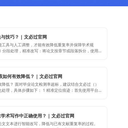
与技巧？ | 文必过官网
能工具与人工调整，才能有效降低重复率并保障学术规
系统会智能识别语义结构，在保留原意和学术逻辑的前提
同义替换结合：优先采用语序调
将主动语态改为被动语态、长句拆分为短句组合，并替换
性。 3 痕迹同步清理：若文本曾借助
该如何有效降低？ | 文必过官网
内容占比，随后使用降模块进行深度改写。支持多次叠加
建议结合文必过（）
除痕迹特征，使文本更贴近人工写作风格。 关键注意
下： 1 精准定位痕迹：首先使用平台
学校或期刊的原创性要求，避免过度依赖自动化处理。 - 每
口快速分析全文生成比例，明确高疑似段落。 2 实施分
引用及逻辑连贯性，防止语义偏差。 易犯错误及纠
按段落进行智能改写，在大幅调整表达方式的同时严格保
段落逻辑错乱。应改为按段落分步处理，逐段优化。 - 仅依
3 深度降率：针对单次不超过2000字的限制，将疑似内容
达。需结合句式结构调整，提升自然度。 - 忽视检测：直
深度改写，若仍不达标可多次叠加处理，直至符合学校标
学术写作中正确使用？ | 文必过官网
。建议先检测再针对性降。
成改写后，启用论文润色服务，对语法规范、逻辑连贯性及
论文文本进行智能改写，降低与已有文献重复率的过程。
注意点 - 分段处理策略：由于单