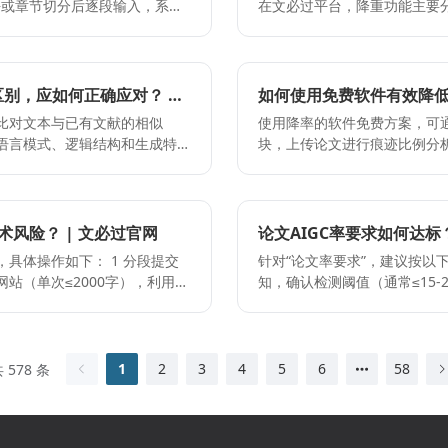
在文必过平台，降重功能主要分为三个核心环节： 
次处理上限为2000字，切勿
架的前提下完成重组。 2 启
重复内容，保留学术逻辑框架
验； - 忽略降重后的润色步
核心数据复核：改写主要针对
替换功能，双重处理可有效突
过调整句子结构并替换专业词
闭环； - 跨平台混合操作：不
处理后务必人工核对，确保事实
 检测痕迹并二次优化：完成初
理：针对生成内容特征，采用深
必过内完成以保障一致性。
务必备份原始稿件，以便对比查看或随时回
率功能（单次支持≤2000字）
注意事项： 1 单次提交需控
别，应如何正确应对？ |
如何使用免费软件有效降低论
一：盲目使用同义词堆砌。部
全流程润色定稿：通过论文润色
后必须通过率检测模块验证，确
且逻辑断裂。纠正：应采用语序
比对文本与已有文献的相似
使用降率的软件免费方案，可通
确保最终文本符合期刊或院校
禁止替换，需人工核对关键术语准确性。 常见错误： 1 过度
误区二：误将生成内容视为绝
语言模式、逻辑结构和生成特
块，上传论文进行痕迹比例分析；
裂：应配合论文润色功能校验段
缺乏深度。纠正：仅作为辅助工
检测机制与应对策略完全不
字，可多次叠加使用；3 结合
替换易改变专有名词或关键实验参
需根据具体要求调整降重强度；
误区三：忽视人工终审环节。
征；4 完成后再次检测，确认率达标。 关键注意点：1 降功能单次限2
系统差异：不同平台算法机制不
与降重后文本，便于对照核查
纠正：在系统处理完成后，必
000字的深度改写，保留原学
段处理，避免超限失败；2 每
性。
序调换与同义替换，打破常用句
建议保留原始文件与修改记录，便于追溯调整。 常见错
风险？ | 文必过官网
论文AIGC率要求如何达标
统一语法、学术规范与格式，确
致处理失败，因超出单次字数限
误操作：盲目追求极低重复率 -
如下： 1 分段提交
针对“论文率要求”，建议按以下步骤操作： 1 明确学校标准：
漏格式问题，需同步使用“论文
合理
站（单次≤2000字），利用智
知，确认检测阈值（通常≤15-
修改导致逻辑断裂。 3 检测与
成“修改—复测—确认”闭环习
 - 原因：仅关注
容。 2 组合降重策略：优先
在文必过平台使用“率检测”模
替换模块，形成双重降重机
标记。 3 针对性降率：将生成
 2 错误：全篇直接替换同义
与处理：降重后接入率检测功
叠加改写；同时配合“语序/同
式重构。 3 错误：降后不复
深度去化处理，消除机器生成
征。 4 最终复核：完成降后
1
2
3
4
5
6
58
 578 条
 建议优先通过平
术逻辑、格式规范进行统一校
格式，准备提交。 关键注意点： 1 每次降操作控制在2000字以内，超出需分段处理，避
校验，确保学术规范与表达自
免内容截断。 2 修改后务必
叉验证，不可完全依赖自动化输出
降过程中需手动核对核心论点、数