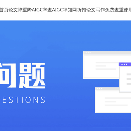
首页
论文降重
降AIGC率
查AIGC率
知网折扣
论文写作
免费查重
使