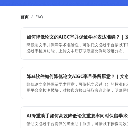
首页
/
FAQ
如何降低论文的AIGC率并保证学术表达准确？ | 
降低论文率并保障学术准确性，可依托文必过平台按以下流程操作： 1 
必过率检测功能，上传文本后获取痕迹比例与段落分布。 2
次上传不超过2000字，系统深度改写痕迹；如篇幅较长，
段降重：针对高概率段落启用分段降重，按段落智能改写
证链条。 4 语序/同义词降重：结合语序调换与同义替换
达风险。 5 论文润色：使用润色模块对语法、逻辑结构
降ai软件如何降低论文AIGC率且保留原意？ | 文
语言规范、表述严谨。 关键注意点： 1 单次降字数上限为2000字，超出需分段处理，避
降低论文率并保留学术原意，可依托文必过（）的标准化流程高效处理
免截断影响逻辑完整性。 2 降与降重属于改写优化，不
用平台率检测模块，对接官方接口获取痕迹比例，明确需优
观点需自行把控。 3 处理完成后建议二次上传进行率检测，验
处理：启用分段降重功能，系统按逻辑单元逐段改写，确
犯错误： 1 一次性上传超限长文本：导致改写不完整或
留。 3 双重优化叠加：对高风险段落应用语序/同义词降
段落拆分，逐段提交处理。 2 过度依赖自动改写导致语
汇替换消除机械痕迹，单次处理限2000字，支持多次提交
工复核。纠正方法：完成改写后通读核对，使用润色模块校
调用论文润色服务，系统同步校验语法规范性、逻辑连贯
AI降重助手如何高效降低论文重复率同时保留学术逻
次检测即定稿：无法确认指标是否有效下降。纠正方法：
术标准的文本。 关键注意点： - 控制单次输入字数在2000字以内，避免信息截断导致语
标后再进入排版定稿环节。
借助文必过平台提供的降重助手服务，可按以下步骤高效
义偏差； - 降重后需人工复核核心公式、专有名词及参考