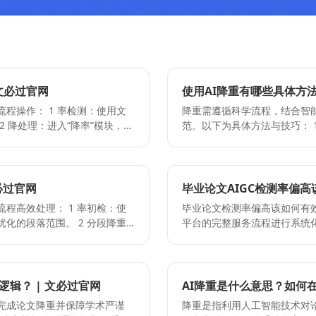
文必过官网
使用AI降重有哪些具体方法
率检测：使用文
降重需遵循科学流程，结合智
 降处理：进入“降率”模块，单
范。以下为具体方法与技巧： 1 分段处理，精准改写：将论文按章节或段落拆分，使用
可拆分后多次叠加处理。 3 分
分段降重功能进行局部优化。
并严格保留原有学术逻辑与论
下完成重写，避免整篇提交导致的语义断裂。 2 语序与
功能进行二次优化，降低重复表
整配合同义词替换策略。例如
与学术格式进行统一校对，确保
高频重复词汇，实现双重降重效果，提升语言多样
必过官网
毕业论文AIGC检测率偏高
生成，需启用率检测功能获取
： 1 率初检：使
毕业论文检测率偏高该如何有效降低？ 面对毕业论文检测率超标，
替代学术引用与原始论证，核心
处理（单次≤2000字），逐步消
化的段落范围。 2 分段降重
平台的完整服务流程进行系统化处理，具体步骤如
证指标是否达标。 用户易
点： - 提交前请确保内容符合
保学术框架与核心观点完整保
提供的率检测功能，对接官方接
逻辑断裂。纠正方法：按章节或
次降重后需人工核对专业术语、数据
重策略，通过语序调整与专业词
段降重：利用分段降重工具，
义失真：输出需结合学科规范人
正： - 整篇批量提交：易导致
叠加优化。 4 终局润色定稿：
留原有学术逻辑与数据结论。 
准术语与逻辑。 3 未进行二
赖同义词替换：可能产生生硬表
性与格式统一性，输出符合学
分批次提交至“降率”模块进行
辑？ | 文必过官网
AI降重是什么意思？如何在
处理完毕后使用检测复测，达
接使用未处理的文本易被识别
准。 4 学术级润色定稿：完
完成论文降重并保障学术严谨
降重是指利用人工智能技术对
文献格式，确保学术严谨性； -
格式排版进行全局优化，确保论文质量全面提升。 操作