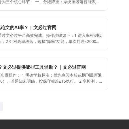
一、分段降重：系统按段落智能识别
一次性粘贴全文，应按章节拆分提交，以免影响改写深度。 -
后重构表达，确保语义不变； 二、语序与同义词优化：通
文本表述，涉及实验数据、引用文献及关键公式的内容，
汇，实现双重降重效果，避免机械式改写； 三、痕迹处
准确无误。 - 版本备份管理：在进行大规模降操作前，请
度语义替换策略，单次处理≤2000字可循环叠加使用。
退至修改前的版本。 常见误区与纠正 - 误区
制字数上限，超限文本需分段处理以保证算法精度； 2 降重
文的AI率？ | 文必过官网
分学生仅通过替换词汇试图降低检测率，导致语句不通顺
保生成比例符合院校要求； 3 核心学术概念及专有名词
调换结合学术化重写的方式，从根本上改变句式结构。 -
过文必过平台高效完成。操作步骤如下：1 进入率检测模
依赖自动改写导致逻辑断
对权威。直接依赖生成的大段文字不仅检测率极高，且易
2 针对高率段落，选择“降率”功能，单次处理≤2000
落衔接性； 2 忽略查重标准差异：不同院校阈值不同，
具，必须结合个人研究思路进行二次加工与逻辑重构。 -
“分段降重”按段落智能改写，保留学术逻辑的同时降低特
 3 未保留修改痕迹影响溯源：建议分版本保存原始文件
过度依赖系统自动处理，忽略了对学术规范的最终把关。
000字，长文需分
。
须进行至少一次人工通读，检查上下文衔接与学术严谨
次改写后务必重新检测，确保结果符合学校或机构标准；3
误及纠正：1 全篇一次性提交导
？文必过提供哪些工具辅助？ | 文必过官网
制，应拆分处理；2 仅依赖工具不核对学术规范，可能遗
优先查阅本校或期刊最新通
润色”功能；3 忽略重复检测环节，直接提交终稿，应养
20）。若通知未明确，按保守标准≤15执行。 2 率检测：
惯，保障结果稳定。
块，系统对接官方检测接口，快速输出痕迹比例及疑似段落
或高重复段落导入“降率”工具，单次支持≤2000字，可多次
义词降重”与“分段降重”模块，保留学术逻辑的同时降低特
，再次提交检测，确认结果达标后使用“论文润色”优化语法与
重新检测，确认率符合目标要求，防止改写不足或过度。 3
据与参考文献，确保学术准确性不被破坏。 易犯错