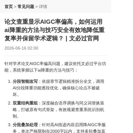
首页
>
常见问题
>
详情
论文查重显示AIGC率偏高，如何运用
ai降重的方法与技巧安全有效地降低重
复率并保留学术逻辑？ | 文必过官网
2026-06-16 02:00
针对学术论文AIGC率偏高问题，建议依托文必过平台功
能，系统掌握以下ai降重的方法与技巧：
分段智能改写
：依据章节逻辑精准拆分全文，调用
AI分段降重功能逐段优化，确保核心论点不被破
坏。
双重结构重组
：深度融合语序调换与同义词替换策
略，打破原有句式骨架，有效规避查重系统识别机
制。
分批叠加处理
：针对高AI痕迹内容启用降AIGC率服
务，单次严格限制在2000字以内，支持多轮叠加直