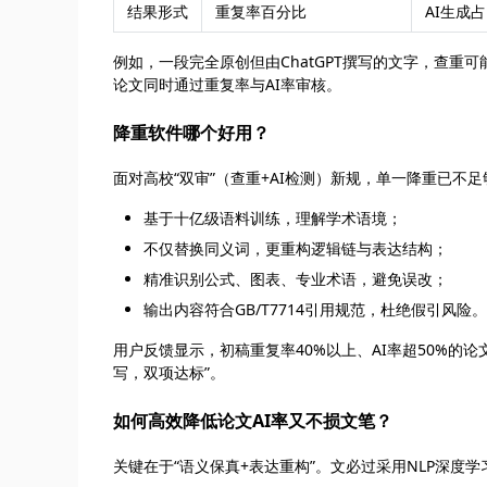
结果形式
重复率百分比
AI生成
例如，一段完全原创但由ChatGPT撰写的文字，查重可
论文同时通过重复率与AI率审核。
降重软件哪个好用？
面对高校“双审”（查重+AI检测）新规，单一降重已不
基于十亿级语料训练，理解学术语境；
不仅替换同义词，更重构逻辑链与表达结构；
精准识别公式、图表、专业术语，避免误改；
输出内容符合GB/T7714引用规范，杜绝假引风险。
用户反馈显示，初稿重复率40%以上、AI率超50%的
写，双项达标”。
如何高效降低论文AI率又不损文笔？
关键在于“语义保真+表达重构”。文必过采用NLP深度