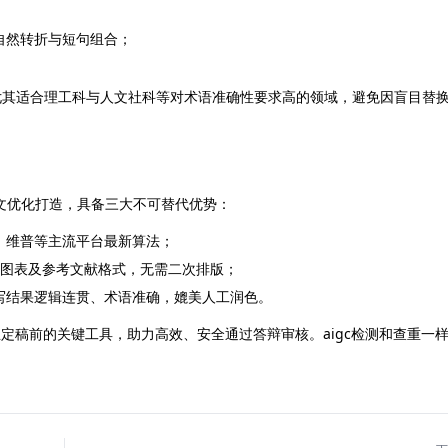
自然转折与短句组合；
。
。尤其适合理工科与人文社科等对术语准确性要求高的领域，避免因盲目替
文论文优化打造，具备三大不可替代优势：
、维普等主流平台最新算法；
、图表及参考文献格式，无需二次排版；
写结果逻辑连贯、术语准确，媲美人工润色。
学生定稿前的关键工具，助力高效、安全通过答辩审核。aigc检测和查重一