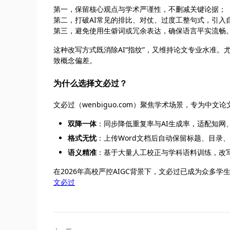
第一，保留核心观点与学术严谨性，不删减关键论据；
第二，打破AI常见的排比、对仗、过度工整句式，引入
第三，避免使用生僻词或冗余表达，确保语言平实流畅
这种改写方式既消除AI“指纹”，又维持论文专业水准
致概念偏差。
为什么选择文必过？
文必过（wenbiguo.com）聚焦学术场景，专为中
双降一体
：同步降低重复率与AI生成率，适配知网
格式无忧
：上传Word文档后自动保留标题、目录
语义精准
：基于大量人工校正与学科语料训练，改
在2026年高校严控AIGC背景下，文必过已成为众多
文必过