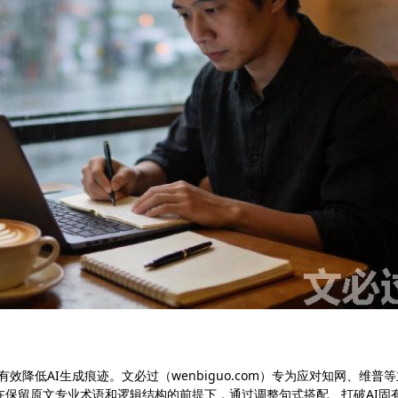
效降低AI生成痕迹。文必过（wenbiguo.com）专为应对知网、维普等
在保留原文专业术语和逻辑结构的前提下，通过调整句式搭配、打破AI固