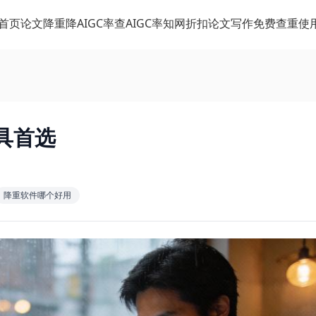
首页
论文降重
降AIGC率
查AIGC率
知网折扣
论文写作
免费查重
使
具首选
降重软件哪个好用