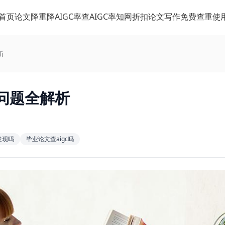
首页
论文降重
降AIGC率
查AIGC率
知网折扣
论文写作
免费查重
使
析
问题全解析
发现吗
毕业论文查aigc吗