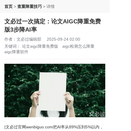
首页
>
查重降重技巧
>
详情
文必过一次搞定：论文AIGC降重免费
版3步降AI率
作者：文必过编辑部
2025-09-24 02:00
关键词：
论文aigc降重免费版
aigc检测怎么降重
aigc降重软件
|文必过官网wenbiguo.com把AI率从89%压到5%以内，